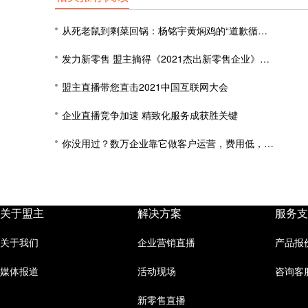
从死老鼠到剩菜回锅：杨铭宇黄焖鸡的“道歉循环”为何永无止境？
发力新零售 盟主摘得《2021杰出新零售企业》海诺奖
盟主直播带您直击2021中国互联网大会
企业直播竞争加速 精致化服务成获胜关键
你没用过？数万企业靠它做客户运营，费用低，转化高！
关于盟主
解决方案
服务支
关于我们
企业营销直播
产品报
媒体报道
活动现场
咨询客
新零售直播