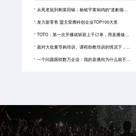
从死老鼠到剩菜回锅：杨铭宇黄焖鸡的“道歉循环”为何永无止境？
发力新零售 盟主荣膺科创企业TOP100大奖
TOTO：第一次开播就斩获上千订单，用直播做营销到底有高效？
面对大批量导购培训、课程助教培训的情况下，该如何挑选直播平台
一个问题困扰数万企业：我的直播间为什么留不住人？