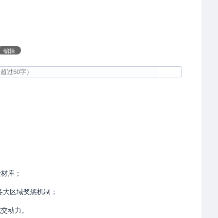
编辑
素材库；
各大区域奖惩机制；
成交动力。